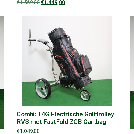
Oorspronkelijke
Huidige
€
1.569,00
€
1.449,00
prijs
prijs
was:
is:
€1.569,00.
€1.449,00.
Combi: T4G Electrische Golftrolley
RVS met FastFold ZCB Cartbag
€
1.049,00