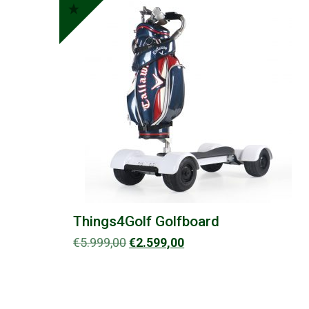
hoog
naar
laag
Things4Golf Golfboard
Oorspronkelijke
Huidige
€
5.999,00
€
2.599,00
prijs
prijs
was:
is:
€5.999,00.
€2.599,00.