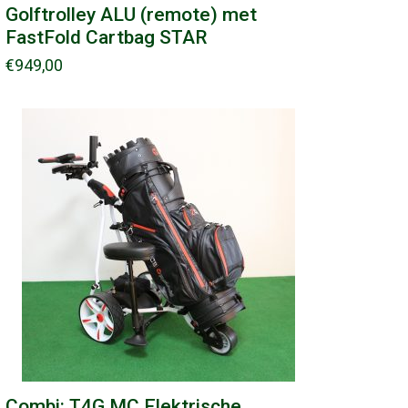
Golftrolley ALU (remote) met
FastFold Cartbag STAR
€
949,00
Combi: T4G MC Elektrische