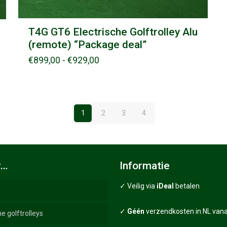
T4G GT6 Electrische Golftrolley Alu
(remote) “Package deal”
Prijsklasse:
€
899,00
-
€
929,00
€899,00
tot
€929,00
1
2
3
4
r…
Informatie
✓ Veilig via
iDeal
betalen
✓
Géén
verzendkosten in NL vana
he golftrolleys