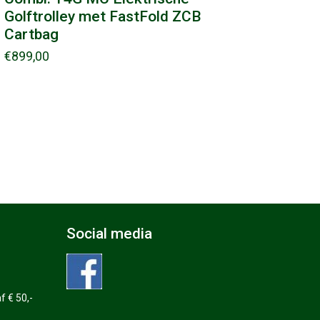
Golftrolley met FastFold ZCB
Cartbag
€
899,00
Social media
f € 50,-