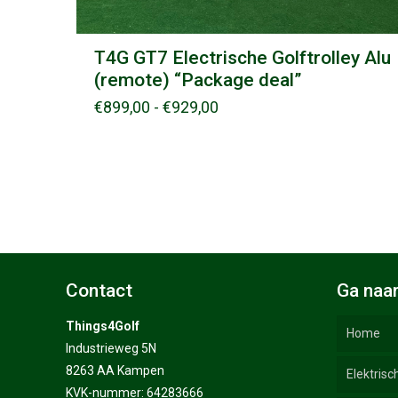
T4G GT7 Electrische Golftrolley Alu
(remote) “Package deal”
Prijsklasse:
€
899,00
-
€
929,00
€899,00
tot
€929,00
Contact
Ga naa
Things4Golf
Home
Industrieweg 5N
8263 AA Kampen
Elektrisc
KVK-nummer: 64283666