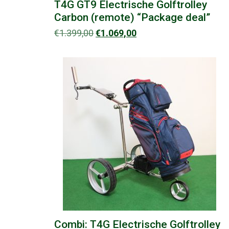
T4G GT9 Electrische Golftrolley
Carbon (remote) “Package deal”
Oorspronkelijke
Huidige
€
1.399,00
€
1.069,00
prijs
prijs
was:
is:
€1.399,00.
€1.069,00.
Combi: T4G Electrische Golftrolley