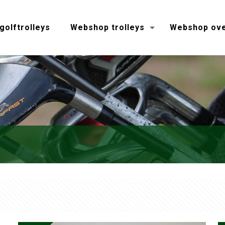
golftrolleys
Webshop trolleys
Webshop ove
rteerd