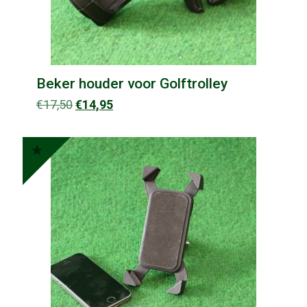
Beker houder voor Golftrolley
Oorspronkelijke
Huidige
€
17,50
€
14,95
prijs
prijs
was:
is:
€17,50.
€14,95.