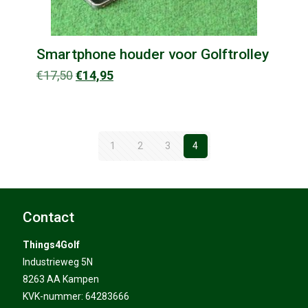
Smartphone houder voor Golftrolley
Oorspronkelijke
Huidige
€
17,50
€
14,95
prijs
prijs
was:
is:
€17,50.
€14,95.
1
2
3
4
Contact
Things4Golf
Industrieweg 5N
8263 AA Kampen
KVK-nummer: 64283666