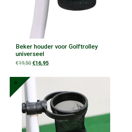
Beker houder voor Golftrolley
universeel
Oorspronkelijke
Huidige
€
19,50
€
16,95
prijs
prijs
was:
is:
€19,50.
€16,95.