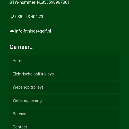
BTW-nummer: NL855598967B01
038 - 23 404 23
info@things4golf.nl
Ga naar…
Home
Elektrische golftrolleys
Webshop trolleys
Webshop overig
Elektrische Golftrolleys
Service
Duw Trolleys
Golftassen
GT-lijn
Contact
Trolley accessoires
Golfhandschoenen
Handleidingen