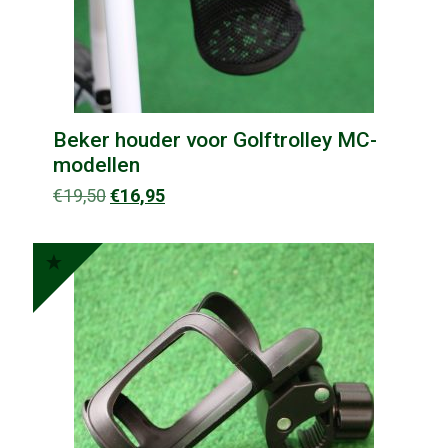
Beker houder voor Golftrolley MC-
modellen
Oorspronkelijke
Huidige
€
19,50
€
16,95
prijs
prijs
was:
is:
€19,50.
€16,95.