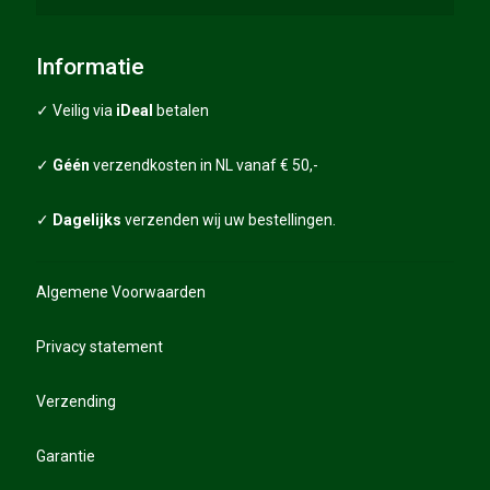
Trolley spares
Golfballen
FAQ
Informatie
Sale – Combi deals
Grips
Algemene voorwaarden
✓ Veilig via
iDeal
betalen
Golfscooters
Grips packages
Garantie
✓
Géén
verzendkosten in NL vanaf € 50,-
Diverse golfartikelen
Verzending
✓
Dagelijks
verzenden wij uw bestellingen.
Privacy statement
Algemene Voorwaarden
Privacy statement
Verzending
Garantie