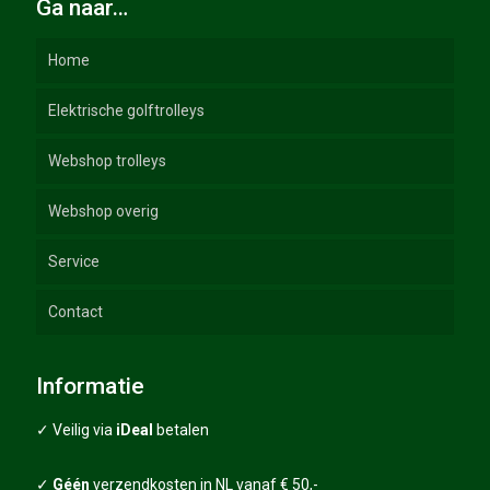
Ga naar…
Home
Elektrische golftrolleys
Webshop trolleys
Webshop overig
Elektrische Golftrolleys
Service
Duw Trolleys
Golftassen
GT-lijn
Contact
Trolley accessoires
Golfhandschoenen
Handleidingen
Trolley spares
Golfballen
FAQ
Informatie
Sale – Combi deals
Grips
Algemene voorwaarden
✓ Veilig via
iDeal
betalen
Golfscooters
Grips packages
Garantie
✓
Géén
verzendkosten in NL vanaf € 50,-