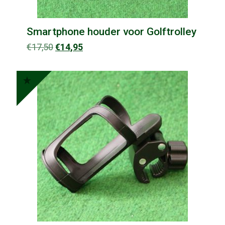
Smartphone houder voor Golftrolley
Oorspronkelijke
Huidige
€
17,50
€
14,95
prijs
prijs
was:
is:
€17,50.
€14,95.