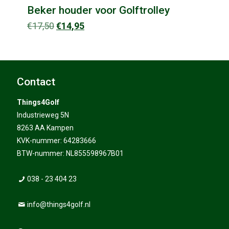
Beker houder voor Golftrolley
Oorspronkelijke
Huidige
€
17,50
€
14,95
prijs
prijs
was:
is:
€17,50.
€14,95.
Contact
Things4Golf
Industrieweg 5N
8263 AA Kampen
KVK-nummer: 64283666
BTW-nummer: NL855598967B01
038 - 23 404 23
info@things4golf.nl