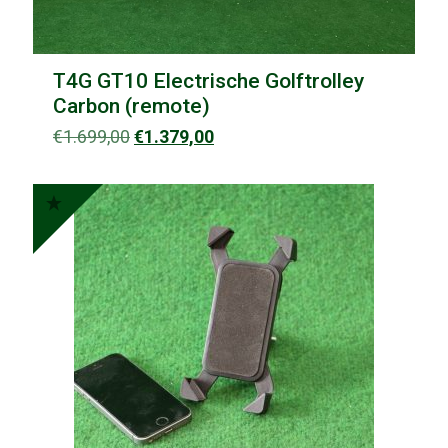
T4G GT10 Electrische Golftrolley
Carbon (remote)
Oorspronkelijke
Huidige
€
1.699,00
€
1.379,00
prijs
prijs
was:
is:
€1.699,00.
€1.379,00.