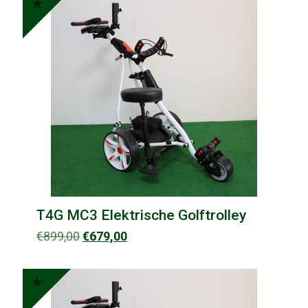
€1.999,00
T4G MC3 Elektrische Golftrolley
Oorspronkelijke
Huidige
€
899,00
€
679,00
prijs
prijs
was:
is:
€899,00.
€679,00.