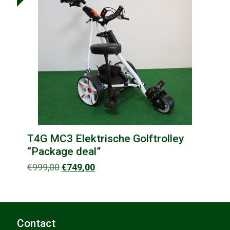
T4G MC3 Elektrische Golftrolley
“Package deal”
Oorspronkelijke
Huidige
€
999,00
€
749,00
prijs
prijs
was:
is:
€999,00.
€749,00.
Contact