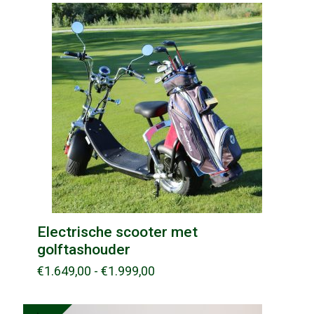
Electrische scooter met
golftashouder
Prijsklasse:
€
1.649,00
-
€
1.999,00
€1.649,00
tot