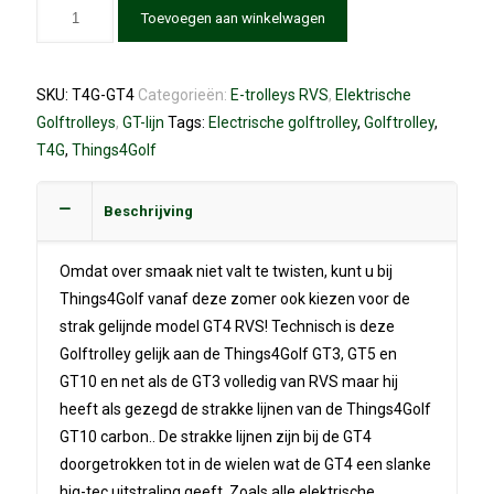
Toevoegen aan winkelwagen
SKU:
T4G-GT4
Categorieën:
E-trolleys RVS
,
Elektrische
Golftrolleys
,
GT-lijn
Tags:
Electrische golftrolley
,
Golftrolley
,
T4G
,
Things4Golf
Beschrijving
Omdat over smaak niet valt te twisten, kunt u bij
Things4Golf vanaf deze zomer ook kiezen voor de
strak gelijnde model GT4 RVS! Technisch is deze
Golftrolley gelijk aan de Things4Golf GT3, GT5 en
GT10 en net als de GT3 volledig van RVS maar hij
heeft als gezegd de strakke lijnen van de Things4Golf
GT10 carbon.. De strakke lijnen zijn bij de GT4
doorgetrokken tot in de wielen wat de GT4 een slanke
hig-tec uitstraling geeft. Zoals alle elektrische