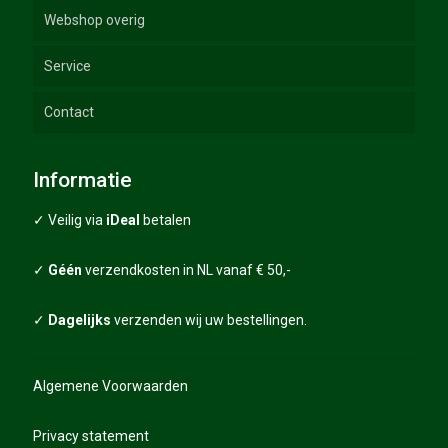
Webshop overig
Elektrische Golftrolleys
Service
Duw Trolleys
Golftassen
GT-lijn
Contact
Trolley accessoires
Golfhandschoenen
Handleidingen
Trolley spares
Golfballen
FAQ
Informatie
Sale – Combi deals
Grips
Algemene voorwaarden
✓ Veilig via
iDeal
betalen
Golfscooters
Grips packages
Garantie
✓
Géén
verzendkosten in NL vanaf € 50,-
Diverse golfartikelen
Verzending
✓
Dagelijks
verzenden wij uw bestellingen.
Privacy statement
Algemene Voorwaarden
Privacy statement