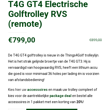
T4G GT4 Electrische
Golftrolley RVS
(remote)
Oorspronkelijke
Huidige
€
799,00
€
899,00
prijs
prijs
was:
is:
De T4G GT4 golftrolley is nieuw in de Things4Golf trolleylijn.
€899,00.
€799,00.
Het is het strak gelijnde broertje van de T4G GT3. Hij is
vervaardigd van hoogwaardig RVS, heeft een lithium accu
die goed is voor minimaal 36 holes per lading én is voorzien
van afstandsbediening!
Kies hier uw
accessoires
en maak uw trolley compleet of
kies voor de aantrekkelijke
package deal
en bestel alle
accessoires in 1 pakket met een korting van
20%
!