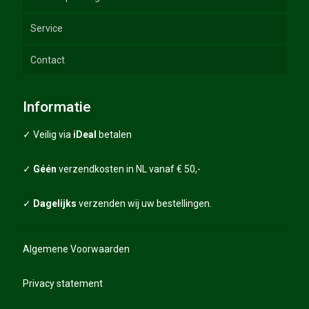
Service
Duw Trolleys
Golftassen
GT-lijn
Contact
Trolley accessoires
Golfhandschoenen
Handleidingen
Trolley spares
Golfballen
FAQ
Informatie
Sale – Combi deals
Grips
Algemene voorwaarden
✓ Veilig via
iDeal
betalen
Golfscooters
Grips packages
Garantie
✓
Géén
verzendkosten in NL vanaf € 50,-
Diverse golfartikelen
Verzending
✓
Dagelijks
verzenden wij uw bestellingen.
Privacy statement
Algemene Voorwaarden
Privacy statement