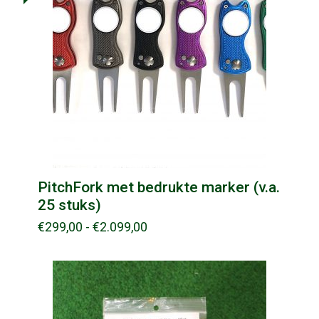
PitchFork met bedrukte marker (v.a.
25 stuks)
Prijsklasse:
€
299,00
-
€
2.099,00
€299,00
tot
€2.099,00