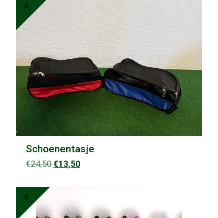
Schoenentasje
Oorspronkelijke
Huidige
€
24,50
€
13,50
prijs
prijs
was:
is:
€24,50.
€13,50.