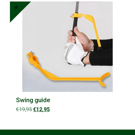
Swing guide
Oorspronkelijke
Huidige
€
19,95
€
12,95
prijs
prijs
was:
is:
€19,95.
€12,95.