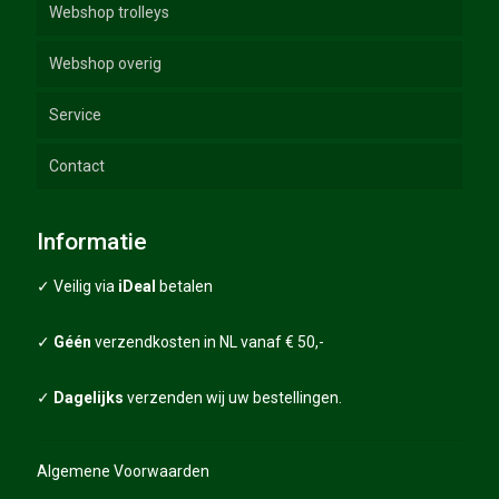
Webshop trolleys
Webshop overig
Elektrische Golftrolleys
Service
Duw Trolleys
Golftassen
GT-lijn
Contact
Trolley accessoires
Golfhandschoenen
Handleidingen
Trolley spares
Golfballen
FAQ
Informatie
Sale – Combi deals
Grips
Algemene voorwaarden
✓ Veilig via
iDeal
betalen
Golfscooters
Grips packages
Garantie
✓
Géén
verzendkosten in NL vanaf € 50,-
Diverse golfartikelen
Verzending
✓
Dagelijks
verzenden wij uw bestellingen.
Privacy statement
Algemene Voorwaarden