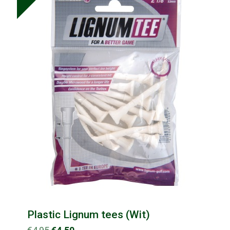
Plastic Lignum tees (Wit)
Oorspronkelijke
Huidige