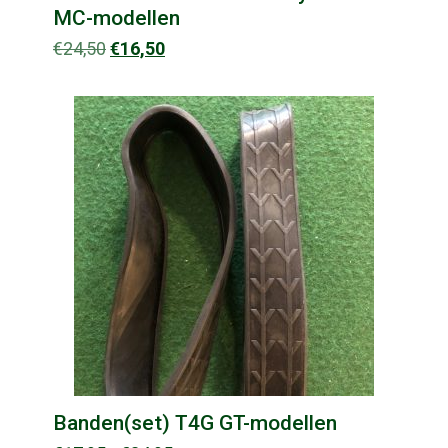
MC-modellen
Oorspronkelijke
Huidige
€
24,50
€
16,50
prijs
prijs
was:
is:
€24,50.
€16,50.
Banden(set) T4G GT-modellen