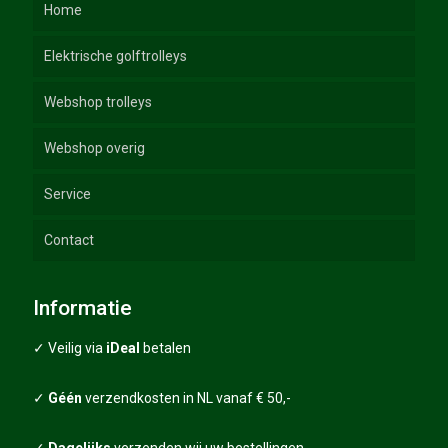
Home
Elektrische golftrolleys
Webshop trolleys
Webshop overig
Elektrische Golftrolleys
Service
Duw Trolleys
Golftassen
GT-lijn
Contact
Trolley accessoires
Golfhandschoenen
Handleidingen
Trolley spares
Golfballen
FAQ
Informatie
Sale – Combi deals
Grips
Algemene voorwaarden
✓ Veilig via
iDeal
betalen
Golfscooters
Grips packages
Garantie
✓
Géén
verzendkosten in NL vanaf € 50,-
Diverse golfartikelen
Verzending