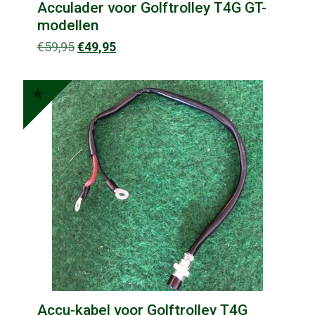
Acculader voor Golftrolley T4G GT-
modellen
Oorspronkelijke
Huidige
€
59,95
€
49,95
prijs
prijs
was:
is:
€59,95.
€49,95.
Accu-kabel voor Golftrolley T4G