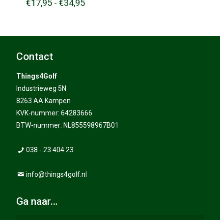
Prijsklasse:
€
17,95
-
€
34,95
€17,95
tot
€34,95
Contact
Things4Golf
Industrieweg 5N
8263 AA Kampen
KVK-nummer: 64283666
BTW-nummer: NL855598967B01
038 - 23 404 23
info@things4golf.nl
Ga naar…