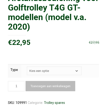
Golftrolley T4G GT-
modellen (model v.a.
2020)
Oorspronkelijke
Huidige
€
22,95
€
27,95
prijs
prijs
was:
is:
€27,95.
€22,95.
Type
Toevoegen aan winkelwagen
SKU:
109991
Categorie:
Trolley spares